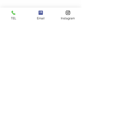
TEL
Email
Instagram
Privacy Policy
Notation based on the Act on
Specified Commercial Transactions