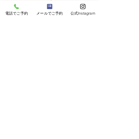
ちゃや、ペットと一緒に写れる空
キャンセルや変更はで
間をご用意しています。事前にお
きますか？
電話でご予約
メールでご予約
公式Instagram
知らせいただけると助かります。
可能です。撮影日の24時間前まで
にはご連絡ください。 キャンセ
ルのご連絡をいただくタイミング
＼WEBで撮影予約受付中／
によってキャンセル料が発生する
場合がありますので、あらかじめ
ご予約・撮影に関する質問は下記へお問い合わせください
ご了承ください。
+31(‭0)6-3608-6223‬
info@sakuraphoto.nl
お問い合わせはこちら