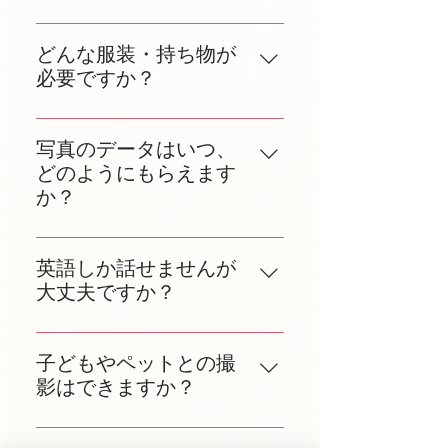
す。撮影内容や希望日時をお知ら
七五三、お宮参りフォト ・ベビ
お申し込みいただく撮影プランに
せください。事前にご相談も可能
ー、マタニティフォト ・アニバ
よって異なりますが、基本的な料
どんな服装・持ち物が
です。
ーサリーフォト ・ポートレート
金イメージは料金プランページに
必要ですか？
フォト ・ペットフォト ・新春着
まとめておりますので、そちらを
物フォト ・入園入学フォト ・卒
特に指定はありませんが、清潔感
確認ください。詳細な料金のお見
業卒園フォト ・イベント、ロケ
がありご自身らしさを表現できる
写真のデータはいつ、
積もりを知りたい方は、メールフ
ーションフォト
服装がおすすめです。必要に応じ
どのようにもらえます
ォームなどからお問い合わせくだ
て着替えや小物の持ち込みも可能
か？
さい。
です。
撮影後、通常3〜5営業日以内に写
真をオンラインギャラリーでお届
英語しか話せませんが
けします。
大丈夫ですか？
もちろん大丈夫です！スタッフは
英語と日本語、オランダ語に対応
子どもやペットとの撮
していますので、安心してご利用
影はできますか？
いただけます。
はい、可能です。お子様用のおも