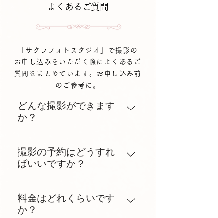
よくあるご質問
「サクラフォトスタジオ」で撮影の
お申し込みをいただく際によくあるご
質問をまとめています。お申し込み前
のご参考に。
どんな撮影ができます
か？
サクラフォトスタジオでは、基本
的には以下のような撮影に対応し
撮影の予約はどうすれ
ています。 その他にも撮影対応
ばいいですか？
が可能なものもございますので、
オンライン予約フォーム、公式
まずはお気軽にご相談ください。
InstagramアカウントへのDMま
料金はどれくらいです
・シーズンフォト ・ファミリー
たはお電話でご予約いただけま
か？
フォト ・ウエディングフォト ・